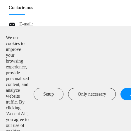
Contacte-nos
E-mail:

info@solarmanpv.com
We use
Tel:

cookies to
+86-15312225591
improve
your
Adicionar:

browsing
Building H4, China IoT International Innovation Park,
experience,
No. 6, Jingxian Road, Wuxi, Jiangsu, P. R. China
provide
personalized
content, and

analyze
Setup
Only necessary
website
traffic. By
clicking
Direitos autorais ©
IGEN Tech Co., Ltd.
Todos os direitos
'Accept All',
reservados.
you agree to
our use of
Mapa do site
|
Política de Privacidade