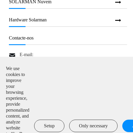
SOLARMAN Nuvem
Hardware Solarman
Contacte-nos
E-mail:

info@solarmanpv.com
We use
Tel:

cookies to
+86-15312225591
improve
your
Adicionar:

browsing
Building H4, China IoT International Innovation Park,
experience,
No. 6, Jingxian Road, Wuxi, Jiangsu, P. R. China
provide
personalized
content, and

analyze
Setup
Only necessary
website