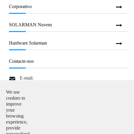
Corporativo
SOLARMAN Nuvem
Hardware Solarman
Contacte-nos
E-mail:

info@solarmanpv.com
We use
Tel:

cookies to
+86-15312225591
improve
your
Adicionar:

browsing
Building H4, China IoT International Innovation Park,
experience,
No. 6, Jingxian Road, Wuxi, Jiangsu, P. R. China
provide
personalized