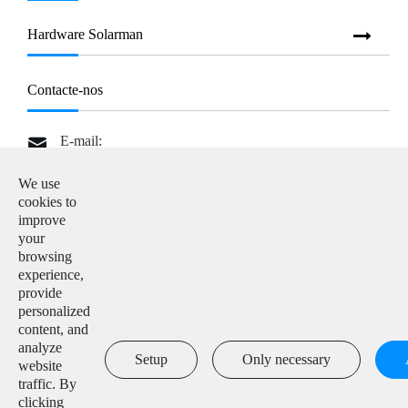
Hardware Solarman
Contacte-nos
E-mail:

info@solarmanpv.com
We use
Tel:

cookies to
+86-15312225591
improve
your
Adicionar:

browsing
Building H4, China IoT International Innovation Park,
experience,
No. 6, Jingxian Road, Wuxi, Jiangsu, P. R. China
provide
personalized
content, and

analyze
Setup
Only necessary
website
traffic. By
clicking