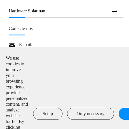
Hardware Solarman
Contacte-nos
E-mail:

info@solarmanpv.com
We use
Tel:

cookies to
+86-15312225591
improve
your
Adicionar:

browsing
Building H4, China IoT International Innovation Park,
experience,
No. 6, Jingxian Road, Wuxi, Jiangsu, P. R. China
provide
personalized
content, and

analyze
Setup
Only necessary
website
traffic. By
clicking