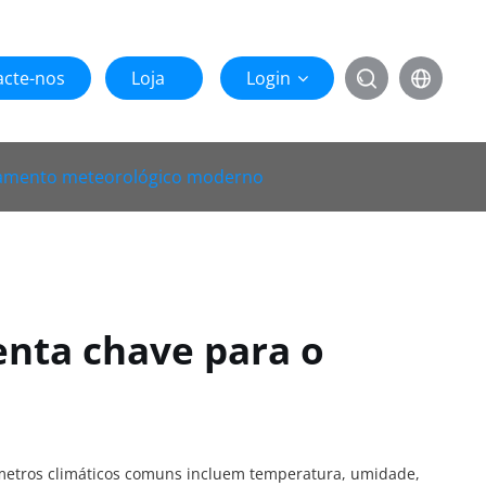
acte-nos
Loja
Login


ramento meteorológico moderno
nta chave para o
âmetros climáticos comuns incluem temperatura, umidade,