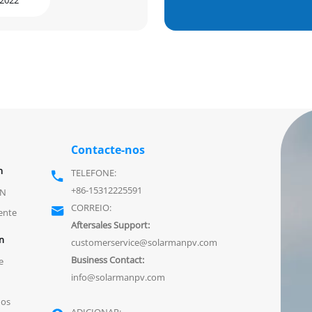
Contacte-nos
m
TELEFONE:

+86-15312225591
AN
CORREIO:

ente
Aftersales Support:
n
customerservice@solarmanpv.com
Business Contact:
e
info@solarmanpv.com
dos
ADICIONAR: