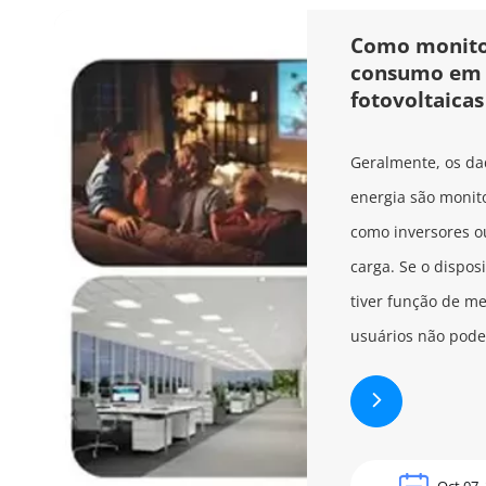
Como monito
consumo em 
fotovoltaicas
Geralmente, os d
energia são monito
como inversores o
carga. Se o dispos
tiver função de m
usuários não poder
Oct 07,