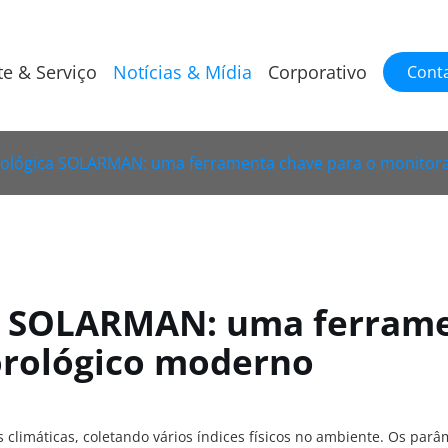
te & Serviço
Notícias & Mídia
Corporativo
Cont
rológica SOLARMAN: uma ferramenta chave para o monito
a SOLARMAN: uma ferrame
rológico moderno
limáticas, coletando vários índices físicos no ambiente. Os par