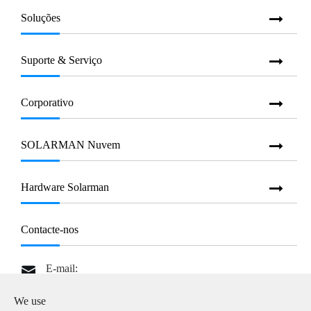
Soluções
Suporte & Serviço
Corporativo
SOLARMAN Nuvem
Hardware Solarman
Contacte-nos
E-mail:

info@solarmanpv.com
We use
Tel:
