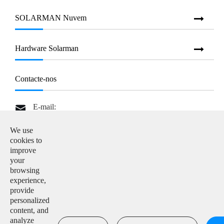
SOLARMAN Nuvem
Hardware Solarman
Contacte-nos
E-mail:

info@solarmanpv.com
We use
Tel:

cookies to
+86-15312225591
improve
your
Adicionar:

browsing
Building H4, China IoT International Innovation Park,
experience,
No. 6, Jingxian Road, Wuxi, Jiangsu, P. R. China
provide
personalized
content, and

analyze