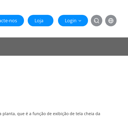
acte-nos
Loja
Login


 planta, que é a função de exibição de tela cheia da