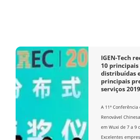
IGEN-Tech rec
10 principai
distribuídas 
principais pr
serviços 201
A 11ª Conferência 
Renovável Chinesa 
em Wuxi de 7 a 9 
Excelentes empres