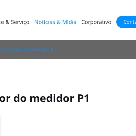
te & Serviço
Notícias & Mídia
Corporativo
Cont
 do leitor do medidor P1
tor do medidor P1