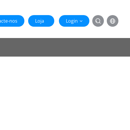
acte-nos
Loja
Login

