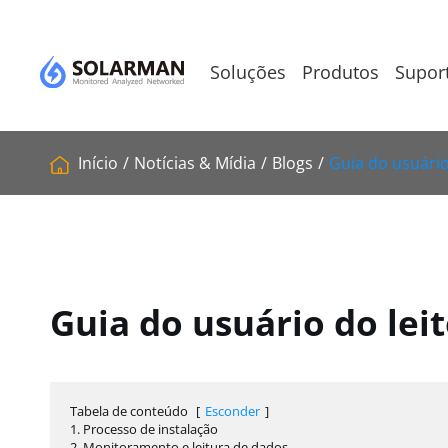
Soluções
Produtos
Supor
Início
Notícias & Mídia
Blogs
Guia do usuário
Guia do usuário do lei
Tabela de conteúdo
[
Esconder
]
1. Processo de instalação
2. Monitoramento e leitura de dados