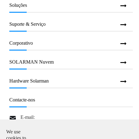
Soluções
Suporte & Serviço
Corporativo
SOLARMAN Nuvem
Hardware Solarman
Contacte-nos
E-mail:

info@solarmanpv.com
We use
Tel:

cookies to